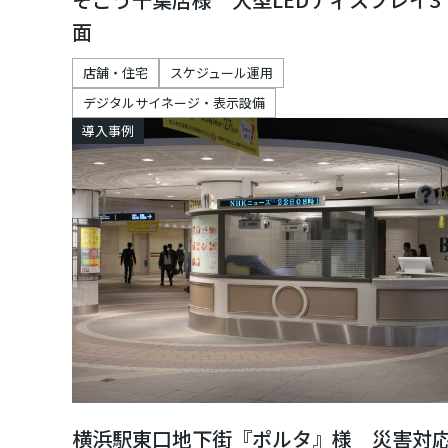
面
店舗・住宅
スケジュール運用
デジタルサイネージ・表示設備
導入事例
横浜駅東口地下街『ポルタ』様 災害対