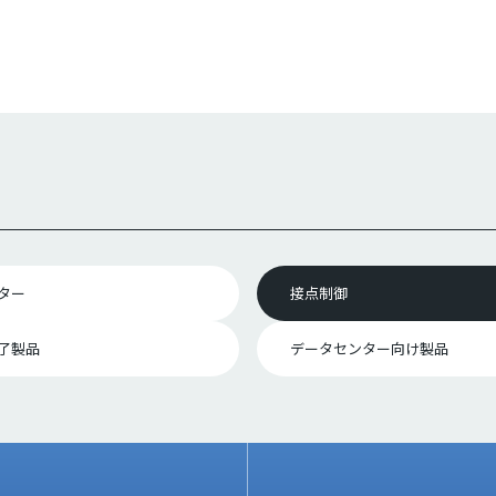
ター
接点制御
了製品
データセンター向け製品