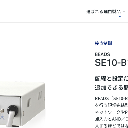
選ばれる理由
製品
接点制御
BEADS
SE10-B
配線と設定
追加できる
BEADS（SE
を行う現場完結
ネットワークやP
点入力とAND／
入するほどでは