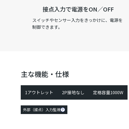
接点入力で電源をON／OFF
スイッチやセンサー入力をきっかけに、電源を
制御できます。
主な機能・仕様
1アウトレット
2P接地なし
定格容量1000W
外部（接点）入力監視