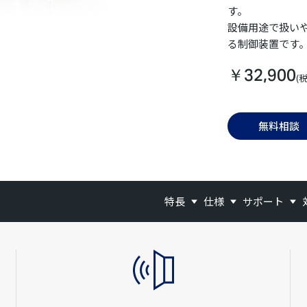
す。
設備用途で扱い
る制御装置です
￥32,900
(
無料相談
特長
仕様
サポート