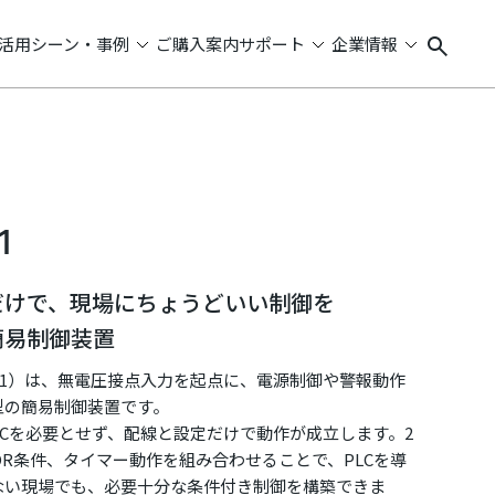
活用シーン・事例
ご購入案内
サポート
企業情報
1
だけで、現場にちょうどいい制御を
簡易制御装置
10-B1）は、無電圧接点入力を起点に、電源制御や警報動作
型の簡易制御装置です。
Cを必要とせず、配線と設定だけで動作が成立します。2
OR条件、タイマー動作を組み合わせることで、PLCを導
ない現場でも、必要十分な条件付き制御を構築できま