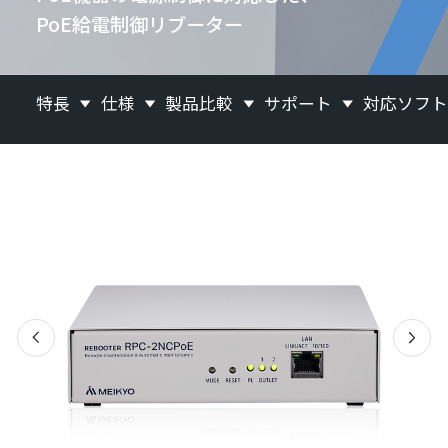
PoE給電制御リブーター
特長
仕様
製品比較
サポート
対応ソフ
Previous
Next