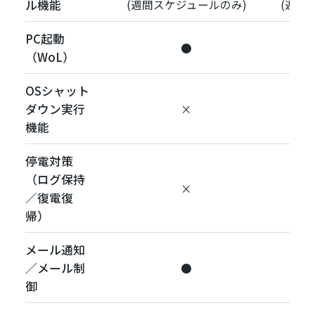
ル機能
(週間スケジュールのみ)
(週間
PC起動
●
（WoL）
OSシャット
ダウン実行
×
機能
停電対策
（ログ保持
×
／復電復
帰）
メール通知
／メール制
●
(T
御