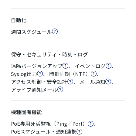
自動化
週間スケジュール
保守・セキュリティ・時刻・ログ
遠隔バージョンアップ
、
イベントログ
、
Syslog出力
、
時刻同期（NTP）
、
アクセス制御・安全設計
、
メール通知
、
アライブ通知メール
機種固有機能
PoE専用死活監視（Ping／Port）
、
PoEスケジュール・通知連携