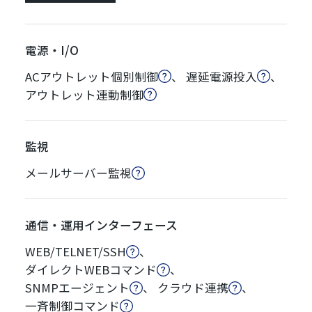
電源・I/O
ACアウトレット個別制御
、
遅延電源投入
、
アウトレット連動制御
監視
メールサーバー監視
通信・運用インターフェース
WEB/TELNET/SSH
、
ダイレクトWEBコマンド
、
SNMPエージェント
、
クラウド連携
、
一斉制御コマンド