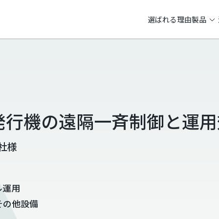
選ばれる理由
製品
発行機の遠隔一斉制御と運用
社様
ル運用
その他設備