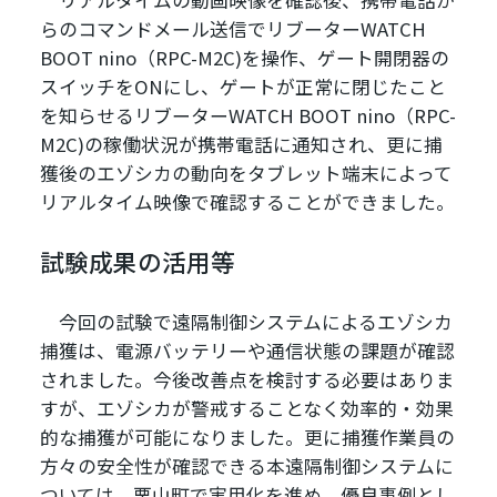
リアルタイムの動画映像を確認後、携帯電話か
らのコマンドメール送信でリブーターWATCH
BOOT nino（RPC-M2C)を操作、ゲート開閉器の
スイッチをONにし、ゲートが正常に閉じたこと
を知らせるリブーターWATCH BOOT nino（RPC-
M2C)の稼働状況が携帯電話に通知され、更に捕
獲後のエゾシカの動向をタブレット端末によって
リアルタイム映像で確認することができました。
試験成果の活用等
今回の試験で遠隔制御システムによるエゾシカ
捕獲は、電源バッテリーや通信状態の課題が確認
されました。今後改善点を検討する必要はありま
すが、エゾシカが警戒することなく効率的・効果
的な捕獲が可能になりました。更に捕獲作業員の
方々の安全性が確認できる本遠隔制御システムに
ついては、栗山町で実用化を進め、優良事例とし