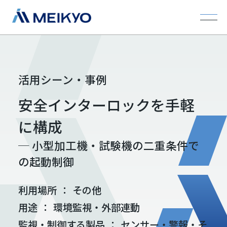
活用シーン・事例
安全インターロックを手軽
に構成
─ 小型加工機・試験機の二重条件で
の起動制御
利用場所
：
その他
用途
：
環境監視・外部連動
監視・制御する製品
：
センサー・警報・そ