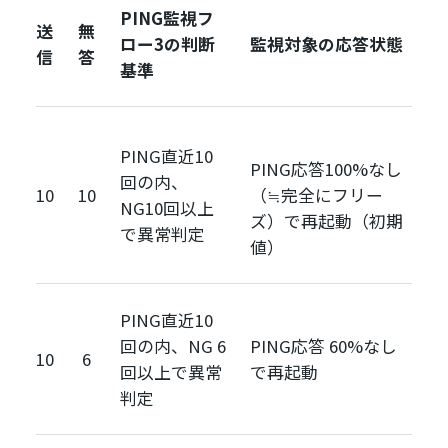
PING監視フ
送
無
ロー3の判断
監視対象の応答状態
信
答
基準
PING直近10
PING応答100%なし
回の内、
10
10
（≒完全にフリー
NG10回以上
ズ）で再起動（初期
で異常判定
値）
PING直近10
回の内、NG 6
PING応答 60%なし
10
6
回以上で異常
で再起動
判定