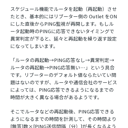
スケジュール機能でルータを起動（再起動）させ
たとき、基本的にはリブーター側の Outlet をON
にした直後からPING監視が再開します。もしル
ータ起動時のPINGに応答できないタイミングで
異常判定が下ると、延々と再起動を繰り返す設定
になってしまいます。
「ルータの再起動→PING応答なし→異常判定→
ルータの再起動→PING応答無い…」という具合
です。リブーターのデフォルト値ならたいてい問
題はないのですが、ルータや通信会社のサービス
によっては、PING応答できるようになるまでの
時間が大きく異なる場合があるようです。
そこでルータなどの再起動後、PING応答できる
ようになるまでの時間を計測して、その時間より
[無答]数×[PING送信間隔（分）]が長くなるよう