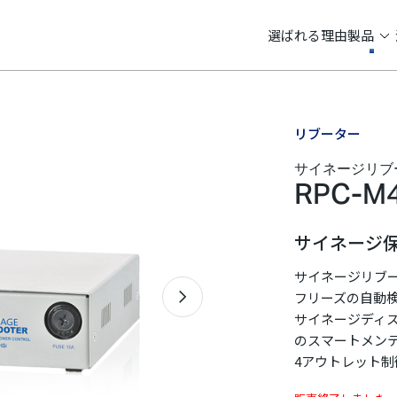
選ばれる理由
製品
リブーター
サイネージリブ
RPC-M
サイネージ
サイネージリブー
フリーズの自動
Next
サイネージディ
のスマートメン
4アウトレット制御