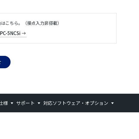
。
内はこちら。（接点入力非搭載）
PC-5NCSi
せ
仕様
サポート
対応ソフトウェア・オプション