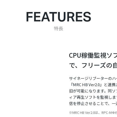
FEATURES
特長
CPU稼働監視ソフト
で、フリーズの
サイネージリブーターのハ
『MRC HB Ver2.0
旧が可能になります。同ソ
ィア再生ソフトを監視しま
信を停止させることで、一
MRC HB Ver2.0は、R