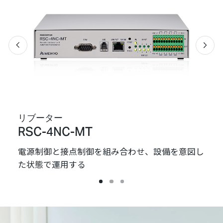
Previous
Next
リブーター
リブ
RSC-4NC-MT
RP
リブ
電源制御と接点制御を組み合わせ、設備を意図し
現行
た状態で運用する
向け
1
2
3